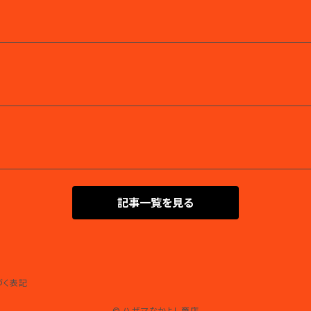
記事一覧を見る
づく表記
© ハザマなかよし商店